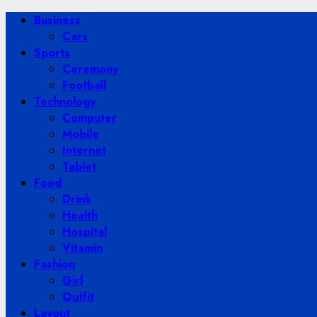
Primary
Business
Menu
Cars
Sports
Ceremony
Football
Technology
Computer
Mobile
Internet
Tablet
Food
Drink
Health
Hospital
Vitamin
Fashion
Girl
Outfit
Layout