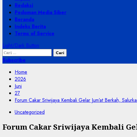
Redaksi
Pedoman Media Siber
Beranda
Indeks Berita
Terms of Service
Light/Dark Button
Cari
untuk:
Subscribe
Home
2026
Juni
27
Forum Cakar Sriwijaya Kembali Gelar Jum’at Berkah, Salur
Uncategorized
Forum Cakar Sriwijaya Kembali Gel