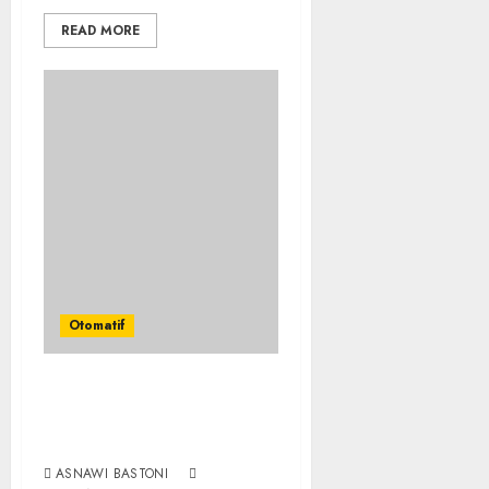
READ MORE
Otomatif
Belum Pakai CVT, Apa
yang Ditakuti Daihatsu
Indonesia?
ASNAWI BASTONI