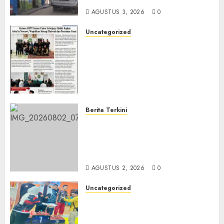
AGUSTUS 3, 2026
0
Uncategorized
Ketum DPP Forum Cakar
Sriwijaya Hadiri Kajian
Arba’in Nawawi, Perkuat
Sinergi Dakwah dan
Persatuan Umat
AGUSTUS 3, 2026
0
Berita Terkini
Forum Cakar Sriwijaya DPC
Banyuasin Perkuat Soliditas,
Matangkan Persiapan
Deklarasi Organisasi
AGUSTUS 2, 2026
0
Uncategorized
Perguruan Paku Bumi
Cimande Raih 8 Medali pada
Seleksi POPDA Kota