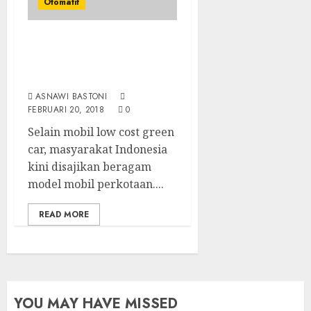
Otomatif
Daihatsu Santai
Penjualan Sirion Kalah
Jauh dari Mobil LCGC
ASNAWI BASTONI
FEBRUARI 20, 2018
0
Selain mobil low cost green
car, masyarakat Indonesia
kini disajikan beragam
model mobil perkotaan....
READ MORE
YOU MAY HAVE MISSED