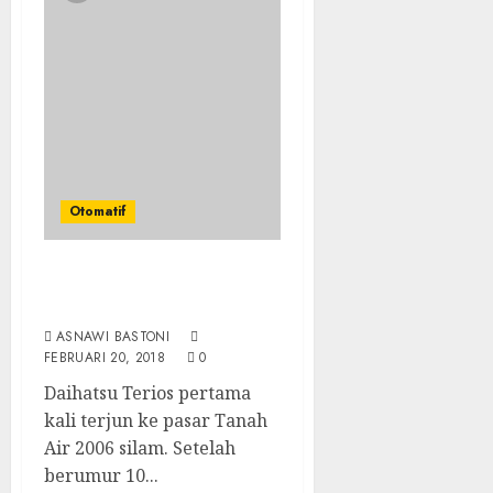
Otomatif
Video Kelemahan dan
Kelebihan All New Terios
ASNAWI BASTONI
FEBRUARI 20, 2018
0
Daihatsu Terios pertama
kali terjun ke pasar Tanah
Air 2006 silam. Setelah
berumur 10...