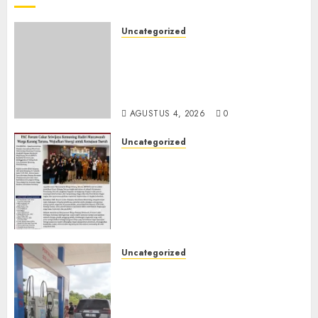
Uncategorized
Konsolidasi PAN Muara Enim
Menguat, Iskandar Kukuhkan
Ribuan Relawan dan Pengurus
DPC Hadapi Pemilu 2029
AGUSTUS 4, 2026
0
Uncategorized
Ketua PAC Forum Cakar
Sriwijaya Kemuning Hadiri
Musyawarah Warga Karang
Taruna, Wujudkan Sinergi
untuk Kemajuan Daerah
AGUSTUS 4, 2026
0
Uncategorized
Diduga Ada Pengisian
Pertalite Berulang di SPBU
Cengal, Warga Mengeluh
Ditolak Meski Barcode Sah