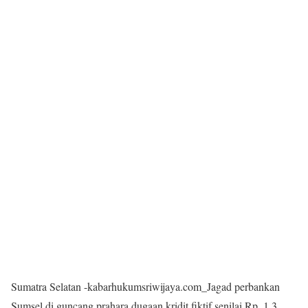
Sumatra Selatan -kabarhukumsriwijaya.com_Jagad perbankan
Sumsel di guncang prahara dugaan kridit fiktif senilai Rp. 1,3