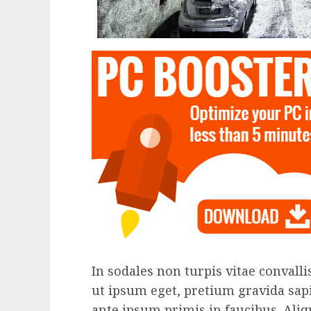
In sodales non turpis vitae convall
ut ipsum eget, pretium gravida sap
ante ipsum primis in faucibus. Aliq