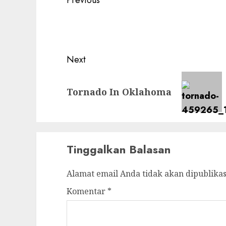
Post
Previous
navigation
Previous
post:
Next
Next
Tornado In Oklahoma
post:
Tinggalkan Balasan
Alamat email Anda tidak akan dipublikas
Komentar
*