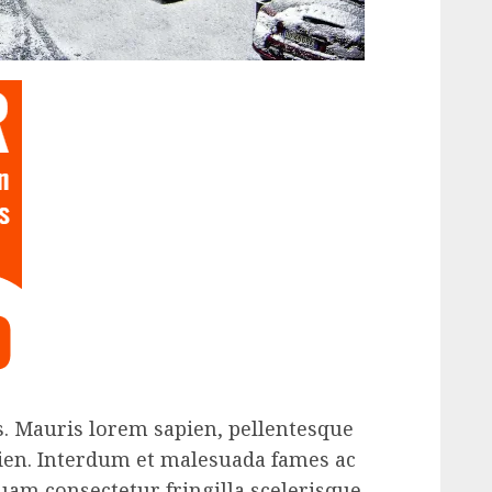
is. Mauris lorem sapien, pellentesque
ien. Interdum et malesuada fames ac
uam consectetur fringilla scelerisque.