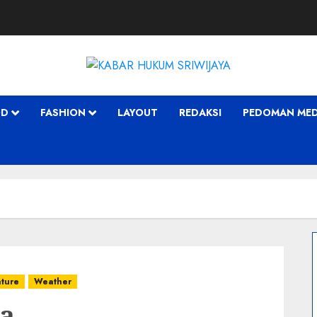
OD
FASHION
LAYOUT
REDAKSI
PEDOMAN MEDI
ture
Weather
ma