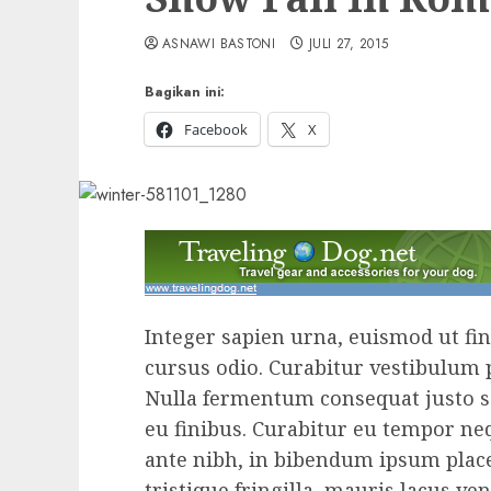
ASNAWI BASTONI
JULI 27, 2015
Bagikan ini:
Facebook
X
Integer sapien urna, euismod ut fini
cursus odio. Curabitur vestibulum
Nulla fermentum consequat justo se
eu finibus. Curabitur eu tempor neq
ante nibh, in bibendum ipsum placer
tristique fringilla, mauris lacus ven