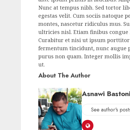
Nunc at tempus nibh. Sed tortor li
egestas velit. Cum sociis natoque p
montes, nascetur ridiculus mus. Sus
ultricies nisl. Etiam finibus congue
Curabitur et nisi ut ipsum porttito
fermentum tincidunt, nunc augue p
purus non quam. Integer mollis imp
ut.
About The Author
Asnawi Baston
See author's post