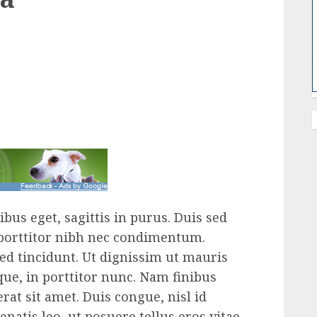
bus eget, sagittis in purus. Duis sed
 porttitor nibh nec condimentum.
d tincidunt. Ut dignissim ut mauris
ue, in porttitor nunc. Nam finibus
at sit amet. Duis congue, nisl id
enatis leo, ut posuere tellus eros vitae