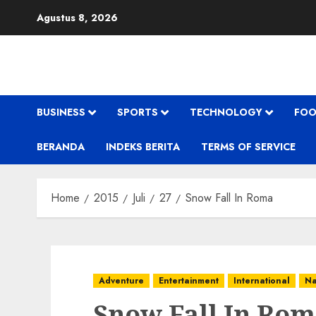
Skip
Agustus 8, 2026
to
content
BUSINESS
SPORTS
TECHNOLOGY
FO
BERANDA
INDEKS BERITA
TERMS OF SERVICE
Home
2015
Juli
27
Snow Fall In Roma
Adventure
Entertainment
International
Na
Snow Fall In Ro